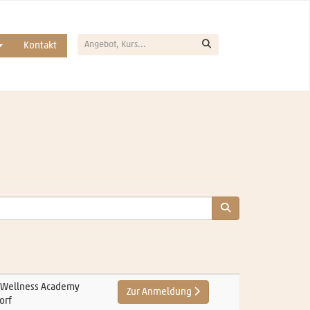
Kontakt
 Wellness Academy
Zur Anmeldung
orf