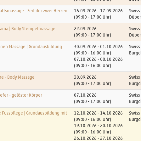
ftsmassage - Zeit der zwei Herzen
16.09.2026 - 17.09.2026
Swiss
(09:00 - 17:00 Uhr)
Düben
 Jama | Body Stempelmassage
22.09.2026
Swiss
(09:00 - 17:00 Uhr)
Düben
zonen Massage | Grundausbildung
30.09.2026 - 01.10.2026
Swiss
(09:00 - 16:00 Uhr)
Burgd
07.10.2026 - 08.10.2026
(09:00 - 16:00 Uhr)
one - Body Massage
30.09.2026
Swiss
(09:00 - 17:00 Uhr)
Burgd
efer - gelöster Körper
07.10.2026
Swiss
(09:00 - 17:00 Uhr)
Burgd
 Fusspflege | Grundausbildung mit
12.10.2026 - 14.10.2026
Swiss
(09:00 - 16:00 Uhr)
Burgd
19.10.2026 - 20.10.2026
(09:00 - 16:00 Uhr)
26.10.2026 - 27.10.2026