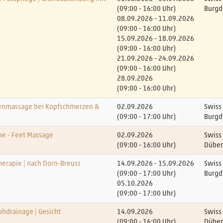
(09:00 - 16:00 Uhr)
Burgd
08.09.2026 - 11.09.2026
(09:00 - 16:00 Uhr)
15.09.2026 - 18.09.2026
(09:00 - 16:00 Uhr)
21.09.2026 - 24.09.2026
(09:00 - 16:00 Uhr)
28.09.2026
(09:00 - 16:00 Uhr)
kenmassage bei Kopfschmerzen &
02.09.2026
Swiss
(09:00 - 17:00 Uhr)
Burgd
ne - Feet Massage
02.09.2026
Swiss
(09:00 - 16:00 Uhr)
Düben
herapie | nach Dorn-Breuss
14.09.2026 - 15.09.2026
Swiss
(09:00 - 17:00 Uhr)
Burgd
05.10.2026
(09:00 - 17:00 Uhr)
hdrainage | Gesicht
14.09.2026
Swiss
(09:00 - 16:00 Uhr)
Düben