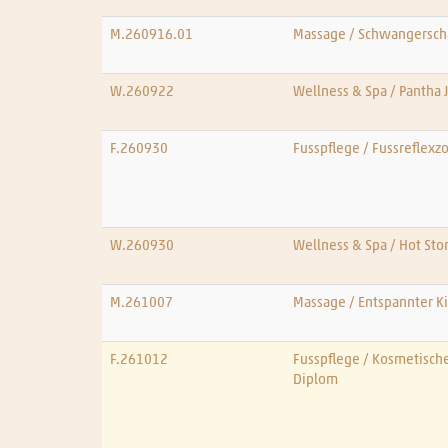
M.260916.01
Massage / Schwangerscha
W.260922
Wellness & Spa / Pantha
F.260930
Fusspflege / Fussreflex
W.260930
Wellness & Spa / Hot St
M.261007
Massage / Entspannter Ki
F.261012
Fusspflege / Kosmetische
Diplom