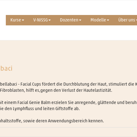
Kurse
V-NISSG
Dozenten
Modelle
Über uns
abaci
bellabaci - Facial Cups fördert die Durchblutung der Haut, stimuliert die
ibroblasten, hilft es,gegen den Verlust der Hautelastizität.
it einem Facial Genie Balm erzielen Sie anregende, glättende und beruh
den Lymphfluss und leiten Giftstoffe ab.
 Inhaltsstoffe, sowie deren Anwendungsbereich kennen.