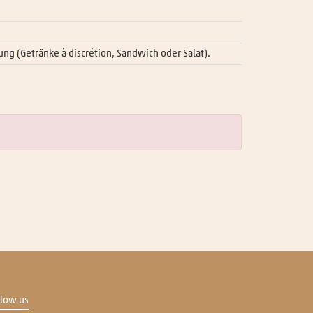
ung (Getränke à discrétion, Sandwich oder Salat).
llow us