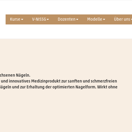
Kurse
V-NISSG
Dozenten
Modelle
Über uns
achsenen Nägeln.
es und innovatives Medizinprodukt zur sanften und schmerzfreien
geln und zur Erhaltung der optimierten Nagelform. Wirkt ohne
Nathalie Bossi
Fusspflegerin, dipl. Berufsmasseurin,
Erwachsenenbildnerin SVEB