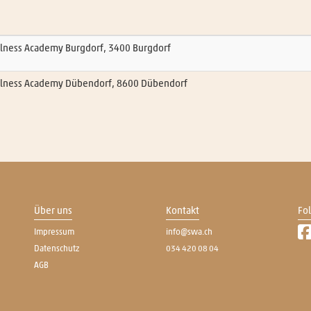
lness Academy Burgdorf, 3400 Burgdorf
llness Academy Dübendorf, 8600 Dübendorf
Über uns
Kontakt
Fo
Impressum
info@swa.ch
Datenschutz
034 420 08 04
AGB