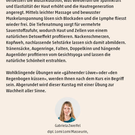
verbessert die Blutzirkulation, was wiederum die Spannkraft
und Elastizität der Haut erhöht und die Hautregeneration
angeregt. Mittels leichter Massage und bewusster
Muskelanspannung lösen sich Blockaden und die Lymphe fliesst
wieder frei. Die Tiefenatmung sorgt für vermehrte
Sauerstoffzufuhr, wodurch Haut und Zellen von einem
natürlichen Detoxeffekt profitieren. Nackenschmerzen,
Kopfweh, nachlassende Sehstärke lassen sich damit abmildern.
Tränensäcke, Augenringe, Falten, Doppelkinn und hängende
Augenlider profitieren vom Gesichtsyoga und lassen die
natürliche Schönheit erstrahlen.
Wohlklingende Übungen wie «gähnender Löwe» oder «den
Regenbogen küssen», werden Ihnen nach dem Kurs ein Begriff
sein. Abgerundet wird dieser Kurstag mit einer Übung zur
Wachheit aller Sinne.
Gabriela Zweifel
dipl. Lomi Lomi Masseurin,