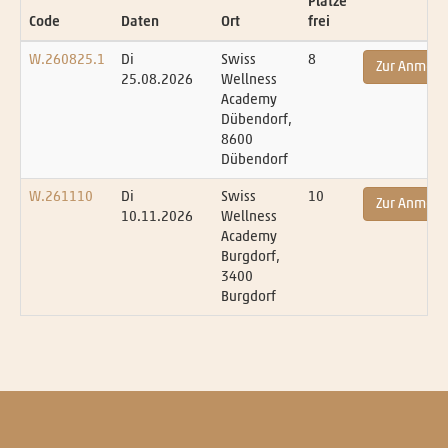
Plätze
Code
Daten
Ort
frei
W.260825.1
Di
Swiss
8
Zur Anmel
25.08.2026
Wellness
Academy
Dübendorf,
8600
Dübendorf
W.261110
Di
Swiss
10
Zur Anmel
10.11.2026
Wellness
Academy
Burgdorf,
3400
Burgdorf